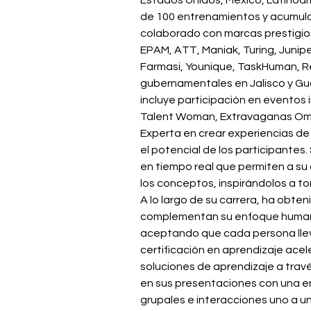
Estados Unidos, México, Latinoam
de 100 entrenamientos y acumula
colaborado con marcas prestigio
EPAM, ATT, Maniak, Turing, Juniper
Farmasi, Younique, TaskHuman, R
gubernamentales en Jalisco y Gu
incluye participación en eventos
Talent Woman, Extravaganas Om
Experta en crear experiencias de
el potencial de los participantes
en tiempo real que permiten a su
los conceptos, inspirándolos a t
A lo largo de su carrera, ha obten
complementan su enfoque humani
aceptando que cada persona llev
certificación en aprendizaje ace
soluciones de aprendizaje a travé
en sus presentaciones con una en
grupales e interacciones uno a u