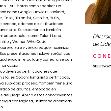
érica, Europa y Asia. Ha entregado más 
do 1,500 horas como speaker. Ha 
sas como Google, Hewlett Packard, 
, Total, Talentist, Omnilife, BLEN, 
elevance, además de instituciones 
anajuato. Su experiencia también 
Diversi
 internacionales como Talent Land, 
nilife y Women Who Code.
de Lide
 aprendizaje vivenciales que maximizan 
. Sus presentaciones incluyen prácticas 
CONE
 audiencia interactuar y conectarse con 
omar acción.
https://ww
ido diversas certificaciones que 
sta, es Coach Humanista certificada, 
a su propio proceso, también tiene una 
lerado de adultos, enfocada en 
s del juego. Aplica estos conocimientos 
ergía contagiosa, utilizando dinámicas 
no.