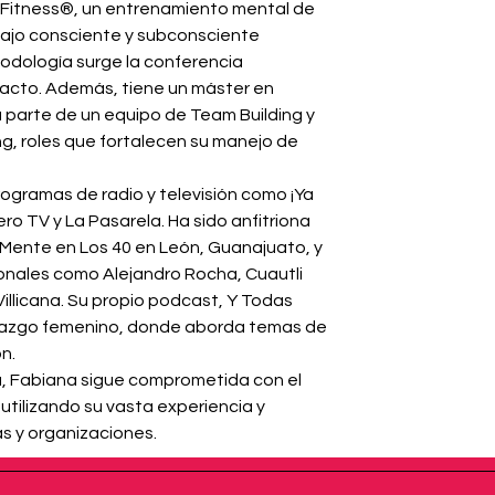
dFitness®, un entrenamiento mental de 
bajo consciente y subconsciente 
odología surge la conferencia 
acto. Además, tiene un máster en 
parte de un equipo de Team Building y 
ng, roles que fortalecen su manejo de 
ogramas de radio y televisión como ¡Ya 
ero TV y La Pasarela. Ha sido anfitriona 
 Mente en Los 40 en León, Guanajuato, y 
onales como Alejandro Rocha, Cuautli 
illicana. Su propio podcast, Y Todas 
razgo femenino, donde aborda temas de 
ón.
da, Fabiana sigue comprometida con el 
 utilizando su vasta experiencia y 
as y organizaciones.