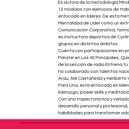
Es autora de la metodología Min
12 módulos con ejercicios de tra
enfocado en líderes. De esta met
Mentalidad de Líder como un extr
Comunicación Corporativa, forma 
es instructora deportiva de Cycli
grupos en distintos ámbitos.
Cuenta con participaciones en pr
Párate! en Los 40 Principales, Qui
de la sección de radio Entrena tu
ha colaborado con talentos naci
Arau, Ale Castañeda y Heriberto V
Para Una, está enfocado en lide
liderazgo, power skills y meditaci
Con una trayectoria rica y varia
desarrollo personal y profesional,
habilidades para transformar vid