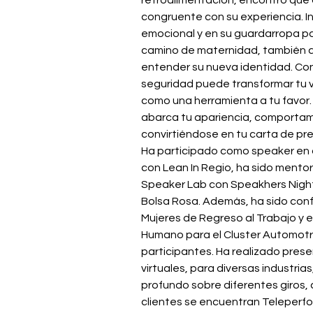
retroalimentación, encontró que 
congruente con su experiencia. In
emocional y en su guardarropa par
camino de maternidad, también a
entender su nueva identidad. Con
seguridad puede transformar tu v
como una herramienta a tu favor. 
abarca tu apariencia, comportam
convirtiéndose en tu carta de p
Ha participado como speaker en d
con Lean In Regio, ha sido mento
Speaker Lab con Speakhers Night,
Bolsa Rosa. Además, ha sido conf
Mujeres de Regreso al Trabajo y 
Humano para el Cluster Automotri
participantes. Ha realizado pres
virtuales, para diversas industria
profundo sobre diferentes giros, á
clientes se encuentran Teleperf