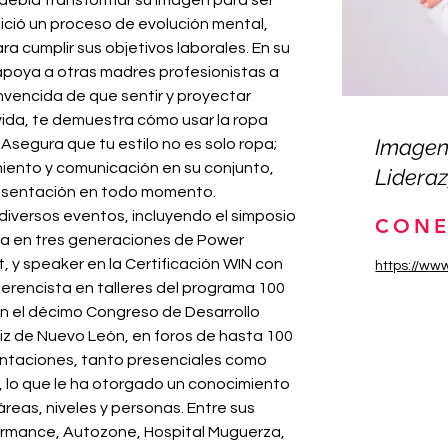
debía transformar su imagen para ser 
ició un proceso de evolución mental, 
a cumplir sus objetivos laborales. En su 
poya a otras madres profesionistas a 
vencida de que sentir y proyectar 
ida, te demuestra cómo usar la ropa 
Imagen 
Asegura que tu estilo no es solo ropa; 
iento y comunicación en su conjunto, 
Lideraz
resentación en todo momento.
iversos eventos, incluyendo el simposio 
CONE
ra en tres generaciones de Power 
 y speaker en la Certificación WIN con 
https://www
erencista en talleres del programa 100 
en el décimo Congreso de Desarrollo 
z de Nuevo León, en foros de hasta 100 
entaciones, tanto presenciales como 
s, lo que le ha otorgado un conocimiento 
reas, niveles y personas. Entre sus 
ormance, Autozone, Hospital Muguerza, 